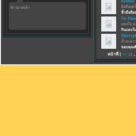
bzMint
มือถือสุด
ข้าวมาส่งจ้า
หิ้วมือถื
No Hin
แตงโม แ
กินแตงโม
Merryp
น้ำมะนาว
ขอบคุณสำ
หน้าที่ [
<<
21