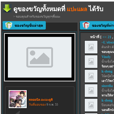
ดูของขวัญทั้งหมดที่
ได้รับ
แปะแผล
> ขอบคุณสำหรับของขวัญทุกๆชิ้นนะ
หน้าที่ [
<<
21
~L'obsc
ต้นกล้า ต
ขอบคุณน
Vindy
น้ำแข็งไสฟ
ร้อนๆ อย่
k-dong
โน้ตบุ๊คไ
เอาไว้พกไ
sinrella
น้ำแข็งไสฟ
ทานให้ห
พลอยนิล-อะเมะยูคิ
k-dong
วันที่มอบของ
9 ก.พ. 55
ป๊อบคอร์
นอนดึกป่