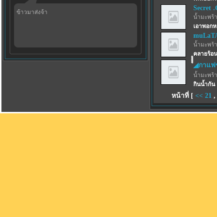
Secret 
ข้าวมาส่งจ้า
น้ำมะพร้
เอาพอกหน้
muLaT
น้ำมะพร้
ูููููคลายร้อ
◢กาแฟ
น้ำมะพร้
กินน้ำกัน 
หน้าที่ [
<<
21