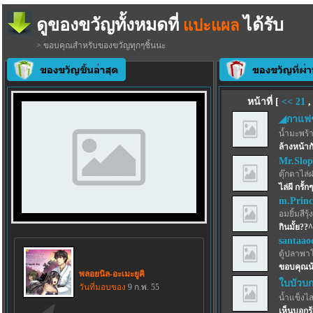
ดูของขวัญทั้งหมดที่
ได้รับ
แปะแผล
> ขอบคุณสำหรับของขวัญทุกๆชิ้นนะ
หน้าที่ [
<<
21
◢กาแฟ
น้ำมะพร้
ล้างหน้าก
Mr.Slo
ตุ๊กตาไล่
ไล่ผี กรั้
m.Princ
อมยิ้มสีรุ้ง
กินมั้ย??
santaao
ตู้ปลาพา
ขอบคุณน
พลอยนิล-อะเมะยูคิ
ใบบัวบก
วันที่มอบของ
9 ก.พ. 55
น้ำแข็งไสฟ
เห็นบอกร้