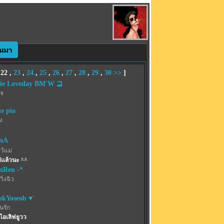
,
22
,
23
,
24
,
25
,
26
,
27
,
28
,
29
,
30
>>
]
ie Loveday BM'W ⊒
เจ
he pio
่ง
onA
ว้แม่
ม่เเล้วนะ ^^
enRen -*
ิ่งฉิว
kYoseob ♥'
้นรัก
 ไอเลิฟยูวว