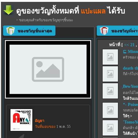
ดูของขวัญทั้งหมดที่
ได้รับ
แปะแผล
> ขอบคุณสำหรับของขวัญทุกๆชิ้นนะ
หน้าที่ [
<<
21
⊑ Minn
ครัวซอง 
death t
กีต้าร์โปร
ฺBewYo
ดอกไม้ไห
ใกล้วันเเ
*- Pois
รถสปอร์ตว
ให้ๆ >
อัญยา
'TomoYo
วันที่มอบของ
1 พ.ค. 55
ต้นกล้า ต
ให้คืนน้า