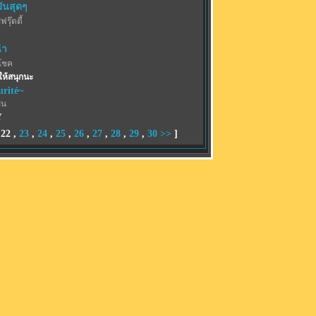
มันสุดๆ
รุ๊ตตี้
่า
โชค
ให้สนุกนะ
urité~
ฝน
Y
,
22
,
23
,
24
,
25
,
26
,
27
,
28
,
29
,
30
>>
]