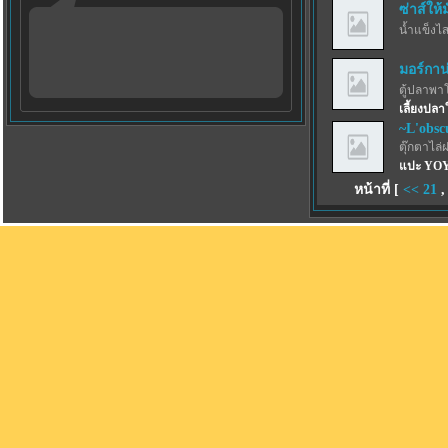
ซ่าส์ให้
น้ำแข็งไสฟ
มอร์กาน
ตู้ปลาพา
เลี้ยงปลา
~L'obsc
ตุ๊กตาไล่
แปะ YO
หน้าที่ [
<<
21