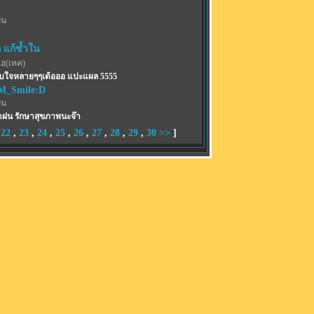
ฝน
 แก้ช้ำใน
ไฮ(เทค)
บใจหลายๆๆเด้อออ แปะแผล 5555
_Smile:D
ฝน
น้าฝน รักษาสุขภาพนะจ๊า
,
22
,
23
,
24
,
25
,
26
,
27
,
28
,
29
,
30
>>
]