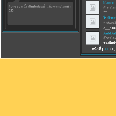
blanco
ร้อนๆ อย่างนี้จะกินทันก่อนน้ำแข็งละลายไหมน้า
ตุ๊กตาไล่
555
^^
ใบบัวบก
มือถือสุด
^___^ขอ
AuMAiM
ตุ๊กตาไล่
ช่วงนี้ห
หน้าที่ [
<<
21