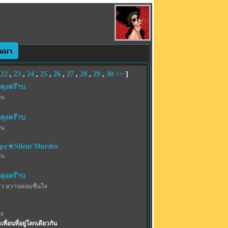
,
22
,
23
,
24
,
25
,
26
,
27
,
28
,
29
,
30
>>
]
คุงคร๊าบ
ฝน
คุงคร๊าบ
ฝน
ppy★Silent'Murder
ฝน
คุงคร๊าบ
าว หวานหอมชื่นใจ
เจ
พื่อนที่อยู่โลกเดียวกัน