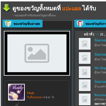
ดูของขวัญทั้งหมดที่
ได้รับ
แปะแผล
> ขอบคุณสำหรับของขวัญทุกๆชิ้นนะ
หน้าที่ [
<<
21
น้องเนม
ตุ๊กตาไล่
น้องเนม
ตุ๊กตาไล่
Mr.Slo
ตุ๊กตาไล่
น้องเนม
น้ำมะพร้
Vindy
Rayzeta
วันที่มอบของ
4 พ.ค. 55
ครัวซอง 
ลดการฆ่าเ