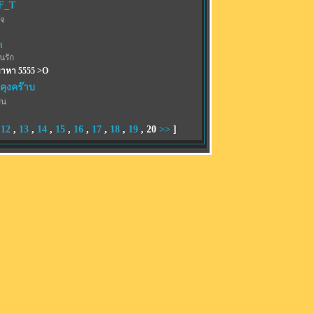
iF_T
เจ
n
้นรัก
งมาหา 5555 >O
คุงคร๊าบ
ฝน
,
12
,
13
,
14
,
15
,
16
,
17
,
18
,
19
,
20
>>
]