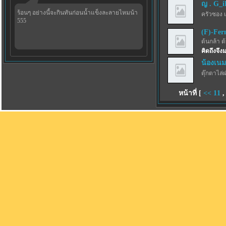
ญ . G_
ร้อนๆ อย่างนี้จะกินทันก่อนน้ำแข็งละลายไหมน้า
ครัวซอง 
555
(F)-Fer
ต้นกล้า ต
คิดถึงจึ
น้องเนม
ตุ๊กตาไล่
หน้าที่ [
<<
11