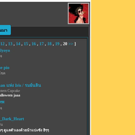
,
12
,
13
,
14
,
15
,
16
,
17
,
18
,
19
,
20
>>
]
lyoyo
เจ
he pio
โชค
n แห่ง Iris / รมย์นลิน
ntern Cupcake
lloween jaaa
ทพ
เจ
s_Dark_Heart
ฝน
ๆ ดูแลตัวเองด้วยน้าแปะซัง ฮิๆๆ