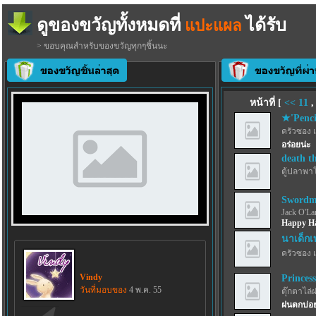
ดูของขวัญทั้งหมดที่
ได้รับ
แปะแผล
> ขอบคุณสำหรับของขวัญทุกๆชิ้นนะ
หน้าที่ [
<<
11
★'Penci
ครัวซอง 
อร่อยน่ะ
death t
ตู้ปลาพา
Swordma
Jack O'La
Happy Ha
นาเด็กเ
ครัวซอง 
Vindy
Princes
วันที่มอบของ
4 พ.ค. 55
ตุ๊กตาไล่
ฝนตกบ่อย