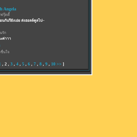
th Angela
รุ๊ตตี้
้อนกันรึยังเอ่ย ส่งฮอลล์คูลไป~
้นรัก
ะค่าาา
ะ
ชื่นใจ
1
,
2
,
3
,
4
,
5
,
6
,
7
,
8
,
9
,
10
>>
]