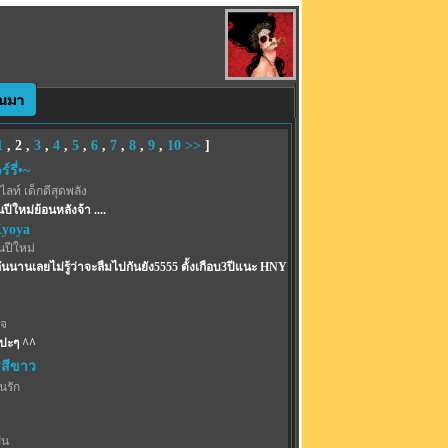
1
,
2
,
3
,
4
,
5
,
6
,
7
,
8
,
9
,
10
>>
]
์รี่•~
ท์ เด็กดีสุดพลัง
นปีใหม่ย้อนหลังจ้า ....
Kyoya
ปีใหม่
กันนานเลยไม่รู้ว่าจะลืมไปกันยัง5555 ตั้งเกือบ3ปีแนะ HNY
เจ
ปะๆ ^^
สีขาว
้นรัก
ฝน