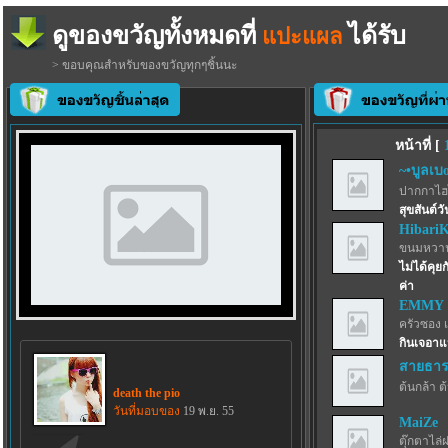
ดูของขวัญทั้งหมดที่
ได้รับ
แปะแผล
> ขอบคุณสำหรับของขวัญทุกๆชิ้นนะ
หน้าที่ [
~•บูลเบoร
ปากกาไฮไล
สุขสันต์วั
Hibari
ขนมหวาน
ไม่ได้คุย
ค่า
EMMY
ครัวซอง 
กินเจอาแ
สายธาร
ต้นกล้า ต
death the pio
วันที่มอบของ
19 พ.ย. 55
MaiZe
ตุ๊กตาไล่