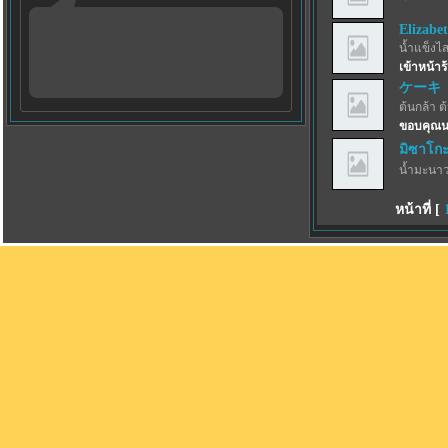
Elizabe
น้ำแข็งไสฟ
เข้าหน้าร
ケーキ
ต้นกล้า ต
ขอบคุณน
มิซาโก
น้ำมะนาว
หน้าที่ [