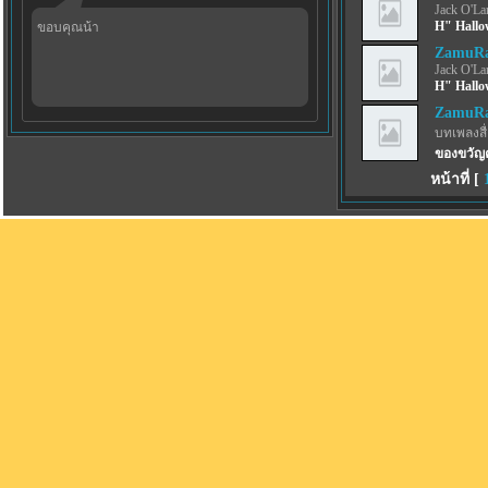
Jack O'La
H" Hallo
ขอบคุณน้า
ZamuRa
Jack O'La
H" Hallo
ZamuRa
บทเพลงสื่
ของขวัญค
หน้าที่ [