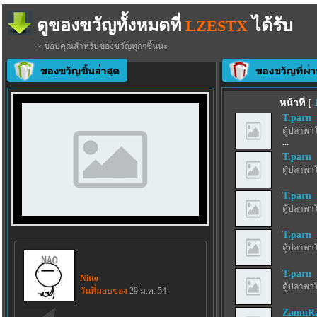
ดูของขวัญทั้งหมดที่
ได้รับ
LZESTX
> ขอบคุณสำหรับของขวัญทุกๆชิ้นนะ
หน้าที่ [
T.parn
ตู้ปลาพา
...
T.parn
ตู้ปลาพา
T.parn
ตู้ปลาพา
T.parn
ตู้ปลาพา
T.parn
Nitto
ตู้ปลาพา
วันที่มอบของ
29 ม.ค. 54
ZamuRa