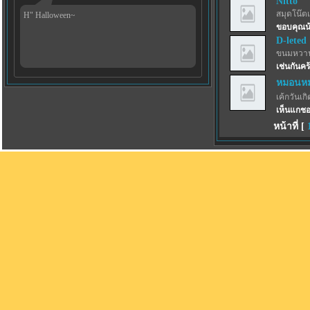
Nitto
สมุดโน๊ตเ
H" Halloween~
ขอบคุณน
D-leted
ขนมหวาน
เช่นกันคร
หมอนหม
เค้กวันเกิด
เห็นแกชอ
หน้าที่ [