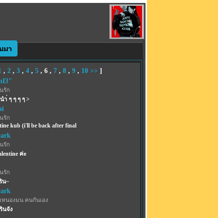
1
,
2
,
3
,
4
,
5
,
6
,
7
,
8
,
9
,
10
>>
]
nI3"
้นรัก
ำ่ ๆ ๆ ๆ ๆ >
i
้นรัก
ine kub (i'll be back after final
Dark
้นรัก
entine ค่ะ
้นรัก
ริน~
Dark
มหนองมน คนกันเอง
รินจัง