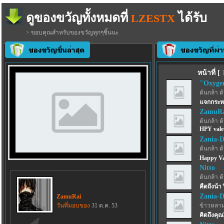
ดูของขวัญทั้งหมดที่
ได้รับ
LZESTX
> ขอบคุณสำหรับของขวัญทุกๆชิ้นนะ
หน้าที่ [
"Oxyge
ต้นกล้า ต
แจกกระหน
ZamuRa
ต้นกล้า ต
HPY valet
Zania-
ต้นกล้า ต
Happy Val
Nitto
ต้นกล้า ต
คืดถึงน้า 
Zania-
ZamuRai
วันที่มอบของ
31 ต.ค. 53
ข้าวหลา
คิดถึงคุณ