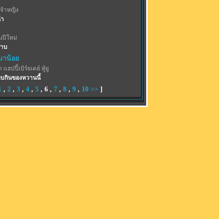
จ้าหญิง
้า
ปีใหม่
้าบ
าน้อย
 แฮปปี้เบิร์ธเดย์ ทู้ยู
บกินของหวานนี้
1
,
2
,
3
,
4
,
5
,
6
,
7
,
8
,
9
,
10
>>
]