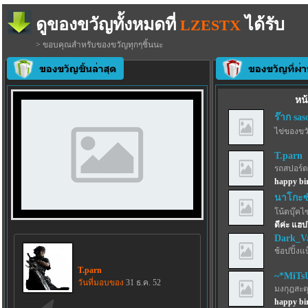
ดูของขวัญทั้งหมดที่
ได้รับ
LZESTX
> ขอบคุณสำหรับของขวัญทุกๆชิ้นนะ
หน้
ร๊าก sas
ไข่ของขว
T.parn
รถสปอร์ตว
happy bir
นาโกะซ
โน้ตบุ๊คไ
ดีค่ะ แฮป
Dark_V
ช้อปปิ้งแ
T.parn
~*MiTs
วันที่มอบของ
31 ธ.ค. 52
มงกุฎสะด
happy bi