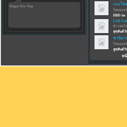
veryโส
Happy New Year
ไข่ของขว
HBD นะ
Luli Lu
ข้าวห่อไข
สุขสันต์ว
ซาบิมาร
ไข่ของขว
สูขสันต์วั
หน้