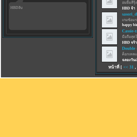
อมยิ้มสีรุ้ง
HBDงับ
HBD จ้า
sasori_d
เกมซ้อม
happy bi
Cassie-t
มือถือสุด
HBD จร้า
Double 
ค็อกเทลแ
ฉลองวันเ
หน้าที่ [
<<
31