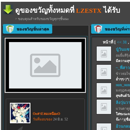
ดูของขวัญทั้งหมดที่
ได้รับ
LZESTX
> ขอบคุณสำหรับของขวัญทุกๆชิ้นนะ
หน้าที่ [
<<
31
นู๋วินแซ
อมยิ้มสีรุ้ง
มีความสุ
~_พี่สาว
ข้าวห่อไข
อ่ำๆๆ>)*(
sun_sun
มงกุฎสะด
สุขสันต์วั
ลิงวุ่นว
แว่นตาดูด
OoสาEลมเหนือoO
ใส่ซะนะจ
วันที่มอบของ
24 มิ.ย. 52
จ๊ะ^^)(ชื่
อ้วนกล