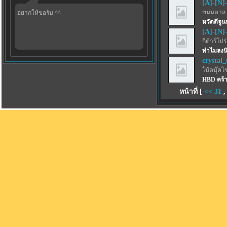
[A]-[N]
ขนมตาล 
อยากให้ขอรับ ^^
หวัดดีจูน
[A]-[N]
กีต้าร์โปร
ทำไมลงนิ
crystal_
โน้ตบุ๊คไ
HBD คร้
หน้าที่ [
<<
31