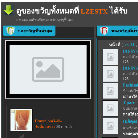
ดูของขวัญทั้งหมดที่
ได้รับ
LZESTX
> ขอบคุณสำหรับของขวัญทุกๆชิ้นนะ
หน้าที่ [
<<
31
[A]-[N]
ดอกไม้ไห
123
[A]-[N]
ดอกไม้ไห
123
Pachisa
ข้าวห่อไข
เอามาให้
T.parn
ขนมตาล 
ทานให้อร
Heaven_waY-llll-
เนจิคุงง
วันที่มอบของ
30 ต.ค. 52
เกมซ้อม
ขอบคุณจ