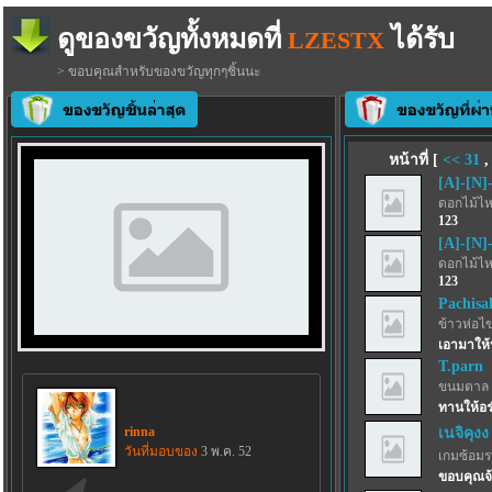
ดูของขวัญทั้งหมดที่
ได้รับ
LZESTX
> ขอบคุณสำหรับของขวัญทุกๆชิ้นนะ
หน้าที่ [
<<
31
[A]-[N]
ดอกไม้ไห
123
[A]-[N]
ดอกไม้ไห
123
Pachisa
ข้าวห่อไข
เอามาให้
T.parn
ขนมตาล 
ทานให้อร
rinna
เนจิคุงง
วันที่มอบของ
3 พ.ค. 52
เกมซ้อม
ขอบคุณจ