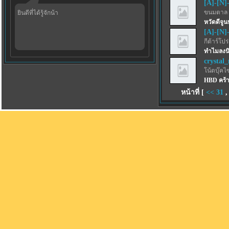
[A]-[N]
ขนมตาล 
ยินดีที่ได้รู้จักน้า
หวัดดีจูน
[A]-[N]
กีต้าร์โปร
ทำไมลงนิ
crystal_
โน้ตบุ๊คไ
HBD คร้
หน้าที่ [
<<
31