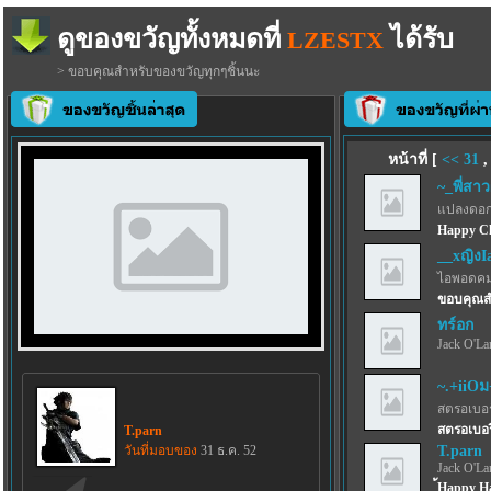
ดูของขวัญทั้งหมดที่
ได้รับ
LZESTX
> ขอบคุณสำหรับของขวัญทุกๆชิ้นนะ
หน้าที่ [
<<
31
~_พี่สาว
แปลงดอก
Happy Ch
__xญิงI
ไอพอดคม
ขอบคุณสำ
ทร์อก
Jack O'La
~.+iiOม
สตรอเบอร์
สตรอเบอรี
T.parn
วันที่มอบของ
31 ธ.ค. 52
T.parn
Jack O'La
้Happy H