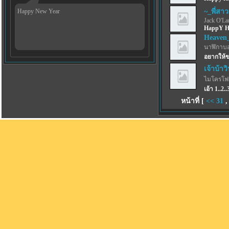
Happy New Year
~_พี่สาว
Jack O'La
HappY H
Heaven_
นาฬิกาบ
อยากให้ข
เจ้าบ้าว
ไมโครโ
เอ้า 1..2
หน้าที่ [
<<
31