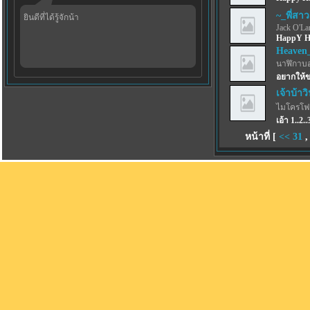
~_พี่สาว
ยินดีที่ได้รู้จักน้า
Jack O'La
HappY H
Heaven_
นาฬิกาบ
อยากให้ข
เจ้าบ้าว
ไมโครโ
เอ้า 1..2
หน้าที่ [
<<
31