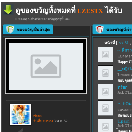
ดูของขวัญทั้งหมดที่
ได้รับ
LZESTX
> ขอบคุณสำหรับของขวัญทุกๆชิ้นนะ
หน้าที่ [
<<
31
~_พี่สาว
แปลงดอก
Happy Ch
__xญิงI
ไอพอดคม
ขอบคุณสำ
ทร์อก
Jack O'La
~.+iiOม
สตรอเบอร์
สตรอเบอรี
rinna
วันที่มอบของ
3 พ.ค. 52
T.parn
Jack O'La
้Happy H