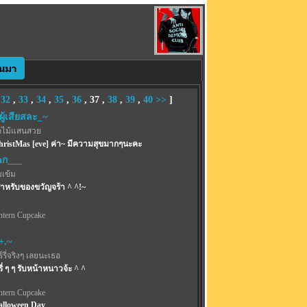
,
32
,
33
,
34
,
35
,
36
,
37
,
38
,
39
,
40
>>
]
ผู้เสียสละ_~
ไม้แสนสวย
ristMas [eve] ค่า~ มีความสุขมากๆนะคะ
aก___
เข้ม
หรับของขวัญจร้า ^ ^!~
ntern Cupcake
+.~
รี่จริงๆ เลยนะเธอ
่ ๆ ๆ รับหน้าหนาวจ้ะ ^ ^
ntern Cupcake
alloween Day