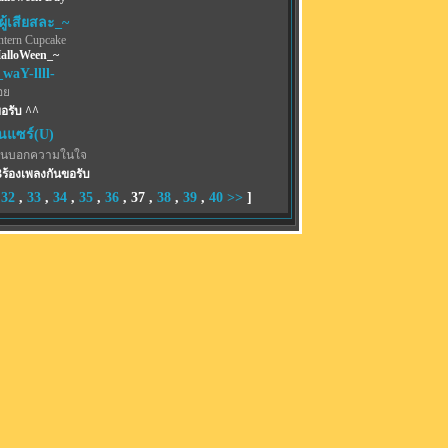
ผู้เสียสละ_~
ntern Cupcake
alloWeen_~
waY-llll-
อย
อรับ ^^
ินแซร์(U)
ฟนบอกความในใจ
..3ร้องเพลงกันขอรับ
,
32
,
33
,
34
,
35
,
36
,
37
,
38
,
39
,
40
>>
]