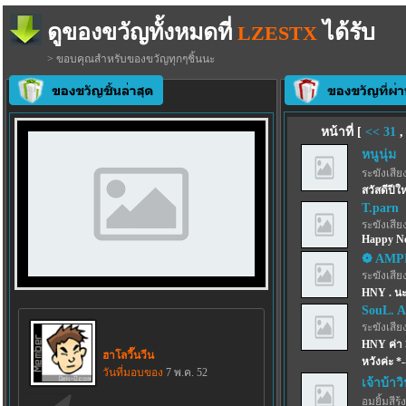
ดูของขวัญทั้งหมดที่
ได้รับ
LZESTX
> ขอบคุณสำหรับของขวัญทุกๆชิ้นนะ
หน้าที่ [
<<
31
หนูนุ่ม
ระฆังเสีย
สวัสดีปี
T.parn
ระฆังเสีย
Happy N
❁ AM
ระฆังเสีย
HNY . นะ
SouL. A
ระฆังเสีย
HNY ค่า 
ฮาโลวี๊นวีน
หวังค่ะ *-
วันที่มอบของ
7 พ.ค. 52
เจ้าบ้าว
อมยิ้มสีรุ้ง