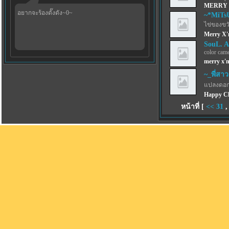
MERRY
อยากจะร้องดั๊งดัง~0~
~*MiTs
ไข่ของขว
Merry X'
SouL. A
color came
merry x'm
~_พี่สาว
แปลงดอก
Happy Ch
หน้าที่ [
<<
31