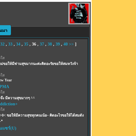
,
32
,
33
,
34
,
35
,
36
,
37
,
38
,
39
,
40
>>
]
งใส
ใหม่ขอให้มีฟามสุขมากนะค่ะคิดอะรัยขอให้สมหวังจ้า
งใส
ew Year
PPMA
งใส
จ๊ะ มีความสุขมากๆ ^^
ddiction+
งใส
>0< ขอให้มีความสุขทุกคนเน้อ~ คิดอะไรขอให้ได้สมดัง
-*
ินแซร์(U)