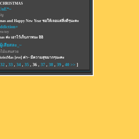
 CHRISTMAS
UnE*~
ัญ
mas and Happy New Year ชอให้เจอแต่สิ่งดีๆนะคะ
ddiction+
ra toy
as ค่ะ เอาไว้เก็บภาพนะ อิอิ
ผู้เสียสละ_~
ไม้แสนสวย
ristMas [eve] ค่า~ มีความสุขมากๆนะคะ
,
32
,
33
,
34
,
35
,
36
,
37
,
38
,
39
,
40
>>
]