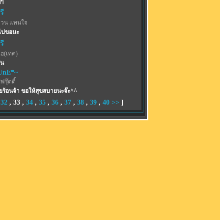
ๆๆ
รี
วน แทนใจ
ะไปขอนะ
รี
ไฮ(เทค)
ัน
UnE*~
รุ๊ตตี้
ยร้อนจ้า ขอให้สุขสบายนะจ๊ะ^^
,
32
,
33
,
34
,
35
,
36
,
37
,
38
,
39
,
40
>>
]