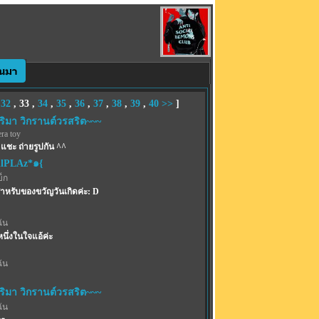
,
32
,
33
,
34
,
35
,
36
,
37
,
38
,
39
,
40
>>
]
ริมา วิกรานต์วรสริต~~~
ra toy
แชะ ถ่ายรูปกัน ^^
ilPLAz*๑{
บ็ก
หรับของขวัญวันเกิดค่ะ: D
ฉัน
หนึ่งในใจแอ้ค่ะ
ฉัน
ริมา วิกรานต์วรสริต~~~
ฉัน