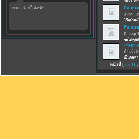
รินจัง ให้
อยากจะร้องดั๊งดัง~0~
กึม มนต
แหวน แห
ไว้เด๋วจ
กึม มนต
มือถือสุด
จะได้คุยก
~*MiTs
น้ำแข็งไสฟ
เย็นๆคลา
หน้าที่ [
<<
31