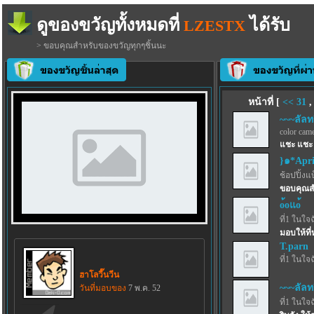
ดูของขวัญทั้งหมดที่
ได้รับ
LZESTX
> ขอบคุณสำหรับของขวัญทุกๆชิ้นนะ
หน้าที่ [
<<
31
~~~ลัลท
color came
แชะ แชะ 
}๑*Apr
ช้อปปิ้งแ
ขอบคุณสำ
o้oแo้
ที่1 ในใจ
มอบให้ที่
T.parn
ที่1 ในใจ
ฮาโลวี๊นวีน
~~~ลัลท
วันที่มอบของ
7 พ.ค. 52
ที่1 ในใจ