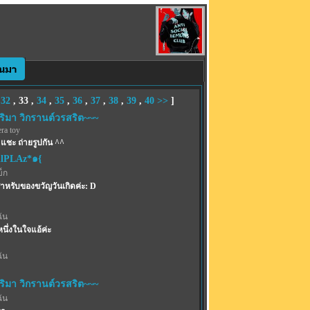
,
32
,
33
,
34
,
35
,
36
,
37
,
38
,
39
,
40
>>
]
ริมา วิกรานต์วรสริต~~~
ra toy
แชะ ถ่ายรูปกัน ^^
ilPLAz*๑{
บ็ก
หรับของขวัญวันเกิดค่ะ: D
ฉัน
หนึ่งในใจแอ้ค่ะ
ฉัน
ริมา วิกรานต์วรสริต~~~
ฉัน