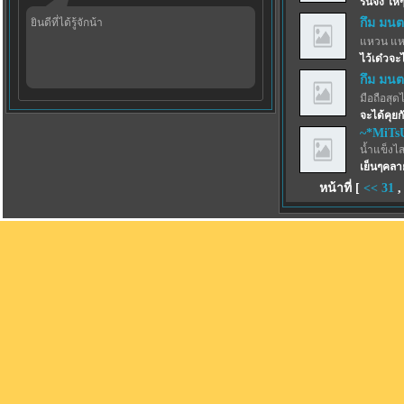
รินจัง ให้
ยินดีที่ได้รู้จักน้า
กึม มนต
แหวน แห
ไว้เด๋วจ
กึม มนต
มือถือสุด
จะได้คุยก
~*MiTs
น้ำแข็งไสฟ
เย็นๆคลา
หน้าที่ [
<<
31