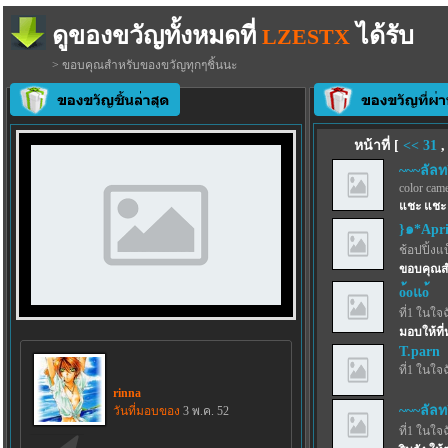
ดูของขวัญทั้งหมดที่
ได้รับ
LZESTX
> ขอบคุณสำหรับของขวัญทุกๆชิ้นนะ
หน้าที่ [
<<
31
~~~ลัลท
color came
แชะ แชะ 
}๑*Apr
ช้อปปิ้งแ
ขอบคุณสำ
o้oแo้
ที่1 ในใจ
มอบให้ที่
T.parn
ที่1 ในใจ
rinna
~~~ลัลท
วันที่มอบของ
3 พ.ค. 52
ที่1 ในใจ