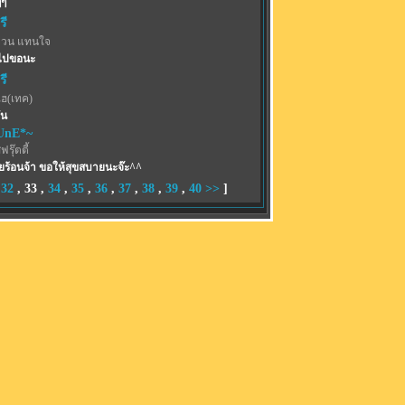
ๆๆ
รี
วน แทนใจ
ะไปขอนะ
รี
ไฮ(เทค)
ัน
UnE*~
รุ๊ตตี้
ยร้อนจ้า ขอให้สุขสบายนะจ๊ะ^^
,
32
,
33
,
34
,
35
,
36
,
37
,
38
,
39
,
40
>>
]