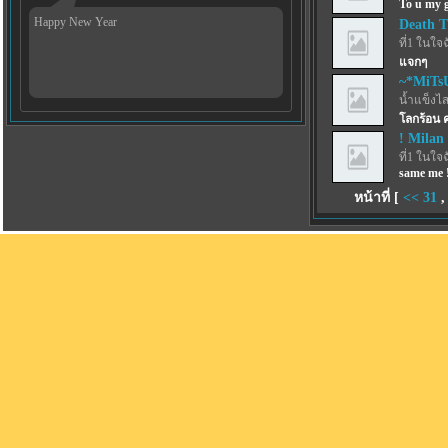
To u my g
Happy New Year
Death 
ที่1 ในใจ
แจกๆ
~*MiTs
น้ำแข็งไสฟ
โลกร้อน 
! Milan 
ที่1 ในใจ
same me !
หน้าที่ [
<<
31