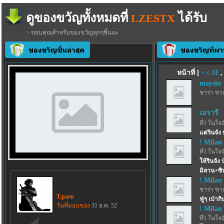
ดูของขวัญทั้งหมดที่
ได้รับ
LZESTX
> ขอบคุณสำหรับของขวัญทุกๆชิ้นนะ
หน้าที่ [
<<
31
maysin
ซาร่า ซา
เมรารี
ที่1 ในใจ
แด่รินจัง ห
! Milan 
ที่1 ในใจ
ให้รินจัง
มิลาน+ซิ
! Milan 
ซาร่า ซา
T.parn
ฟู่ๆ เป่าก
วันที่มอบของ
31 ธ.ค. 52
! Milan 
ที่1 ในใจ