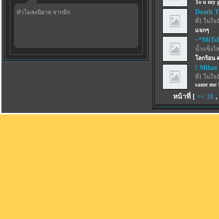
To u my g
Death 
ทำไมลงนิยาย จากมิก
ที่1 ในใจ
แจกๆ
~*MiTs
น้ำแข็งไสฟ
โลกร้อน 
! Milan 
ที่1 ในใจ
same me !
หน้าที่ [
<<
31