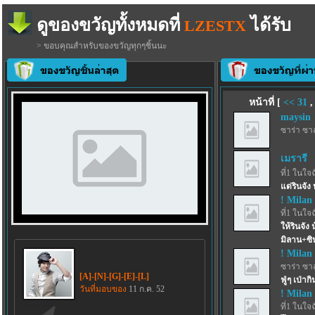
ดูของขวัญทั้งหมดที่
ได้รับ
LZESTX
> ขอบคุณสำหรับของขวัญทุกๆชิ้นนะ
หน้าที่ [
<<
31
maysin
ซาร่า ซา
เมรารี
ที่1 ในใจ
แด่รินจัง ห
! Milan 
ที่1 ในใจ
ให้รินจัง
มิลาน+ซิ
! Milan 
ซาร่า ซา
[A]-[N]-[G]-[E]-[L]
ฟู่ๆ เป่าก
วันที่มอบของ
11 ก.ค. 52
! Milan 
ที่1 ในใจ