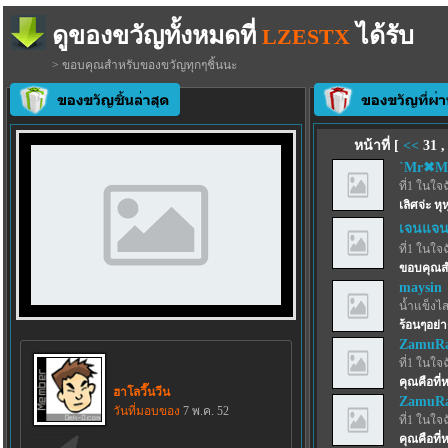
ดูของขวัญทั้งหมดที่
ได้รับ
LZESTX
> ขอบคุณสำหรับของขวัญทุกๆชิ้นนะ
หน้าที่ [
<<
31
`Mr✖M
ที่1 ในใจ
เลิศจ่ะ หุห
เจนแจ
ที่1 ในใจ
ขอบคุณส
maysin
น้ำแข็งไสฟ
ร้อนๆอย่าง
ZamuRa
ที่1 ในใจ
คุณคือที่
ฮาโลวี๊นวีน
ZamuRa
วันที่มอบของ
7 พ.ค. 52
ที่1 ในใจ
คุณคือที่