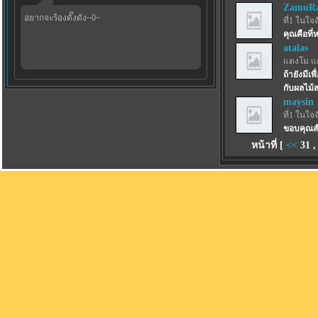
ZamuRa
อยากจะร้องดั๊งดัง~0~
ที่1 ในใจ
คุณคือที่
atalas
แตงโม แ
ถ้ายังมีเ
กับผลไม้
maysin
ที่1 ในใจ
ขอบคุณสำ
หน้าที่ [
<<
31