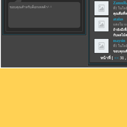
ZamuRa
ขอบคุณสำหรับค็อกเทลค้า^ ^
ที่1 ในใจ
คุณคือที่
atalas
แตงโม แ
ถ้ายังมีเ
กับผลไม้
maysin
ที่1 ในใจ
ขอบคุณสำ
หน้าที่ [
<<
31