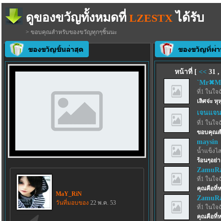
ดูของขวัญทั้งหมดที่
ได้รับ
LZESTX
> ขอบคุณสำหรับของขวัญทุกๆชิ้นนะ
หน้าที่ [
<<
31
`Mr✖M
ที่1 ในใจ
เลิศจ่ะ หุห
เจนแจ
ที่1 ในใจ
ขอบคุณส
maysin
น้ำแข็งไสฟ
ร้อนๆอย่าง
ZamuRa
ที่1 ในใจ
คุณคือที่
MaY_RiN
ZamuRa
วันที่มอบของ
22 พ.ค. 53
ที่1 ในใจ
คุณคือที่