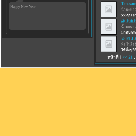
Ten-sa
Happy New Year
น้ำมะนาว
555ๆๆ เ
@ JukJ
น้ำมะนาว
มาดับกระ
☆ ELL
ที่1 ในใจ
ให้มั่งๆ กิก
หน้าที่ [
<<
21