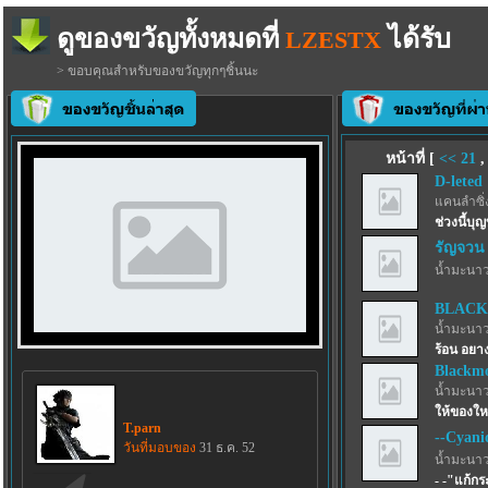
ดูของขวัญทั้งหมดที่
ได้รับ
LZESTX
> ขอบคุณสำหรับของขวัญทุกๆชิ้นนะ
หน้าที่ [
<<
21
D-leted
แคนลำซิ่
ช่วงนี้บุญ
รัญจวน
น้ำมะนาว
BLACK
น้ำมะนาว
ร้อน อยาง
Blackmo
น้ำมะนาว
ให้ของให
T.parn
--Cyani
วันที่มอบของ
31 ธ.ค. 52
น้ำมะนาว
- -"แก้ก