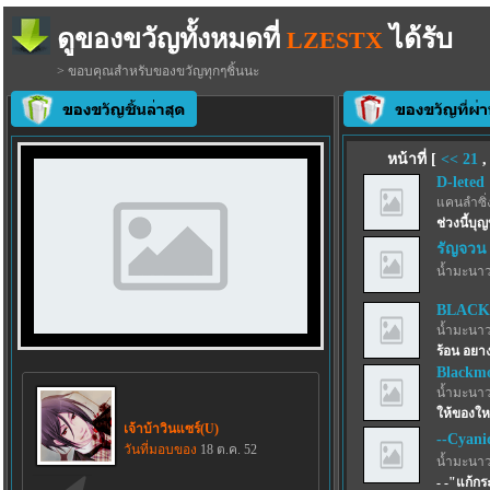
ดูของขวัญทั้งหมดที่
ได้รับ
LZESTX
> ขอบคุณสำหรับของขวัญทุกๆชิ้นนะ
หน้าที่ [
<<
21
D-leted
แคนลำซิ่
ช่วงนี้บุญ
รัญจวน
น้ำมะนาว
BLACK
น้ำมะนาว
ร้อน อยาง
Blackmo
น้ำมะนาว
ให้ของให
เจ้าบ้าวินแซร์(U)
--Cyani
วันที่มอบของ
18 ต.ค. 52
น้ำมะนาว
- -"แก้ก