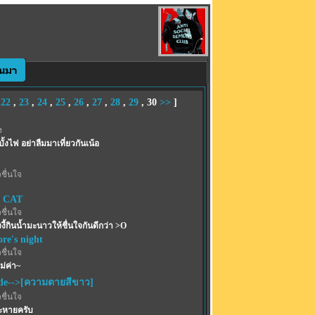
,
22
,
23
,
24
,
25
,
26
,
27
,
28
,
29
,
30
>>
]
ง
บั้งไฟ อย่าลืมมาเที่ยวกันเน้อ
ชื่นใจ
 CAT
ชื่นใจ
งี้กินน้ำมะนาวให้ชื่นใจกันดีกว่า >O
re's night
ชื่นใจ
ม่ค่า~
de-->[ความตายสีขาว]
ชื่นใจ
ระหายครับ