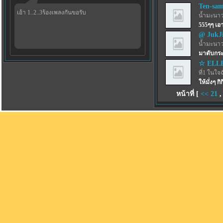
Ten-sa
เอ้า 1..2..3ร้องเพลงกันขอรับ
น้ำมะนาว
555ๆๆ เ
@ JukJ
น้ำมะนาว
มาดับกระ
☆ ELL
ที่1 ในใจ
ให้มั่งๆ กิก
หน้าที่ [
<<
21