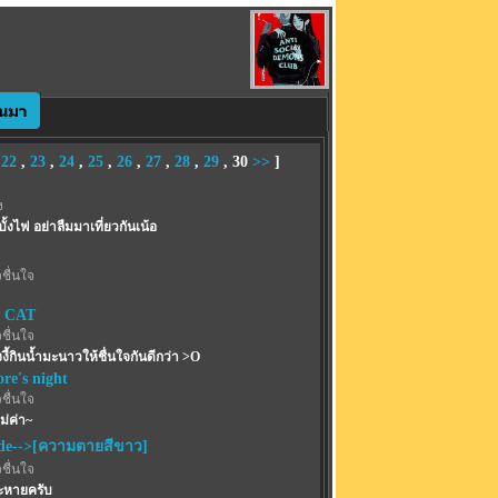
,
22
,
23
,
24
,
25
,
26
,
27
,
28
,
29
,
30
>>
]
ง
บั้งไฟ อย่าลืมมาเที่ยวกันเน้อ
ชื่นใจ
 CAT
ชื่นใจ
งี้กินน้ำมะนาวให้ชื่นใจกันดีกว่า >O
re's night
ชื่นใจ
ม่ค่า~
de-->[ความตายสีขาว]
ชื่นใจ
ระหายครับ