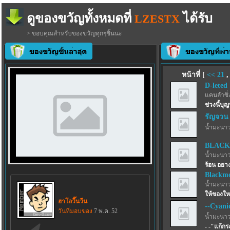
ดูของขวัญทั้งหมดที่
ได้รับ
LZESTX
> ขอบคุณสำหรับของขวัญทุกๆชิ้นนะ
หน้าที่ [
<<
21
D-leted
แคนลำซิ่
ช่วงนี้บุญ
รัญจวน
น้ำมะนาว
BLACK
น้ำมะนาว
ร้อน อยาง
Blackmo
น้ำมะนาว
ให้ของให
ฮาโลวี๊นวีน
--Cyani
วันที่มอบของ
7 พ.ค. 52
น้ำมะนาว
- -"แก้ก