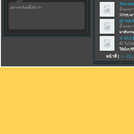
Ten-sa
อยากจะร้องดั๊งดัง~0~
น้ำมะนาว
555ๆๆ เ
@ JukJ
น้ำมะนาว
มาดับกระ
☆ ELL
ที่1 ในใจ
ให้มั่งๆ กิก
หน้าที่ [
<<
21