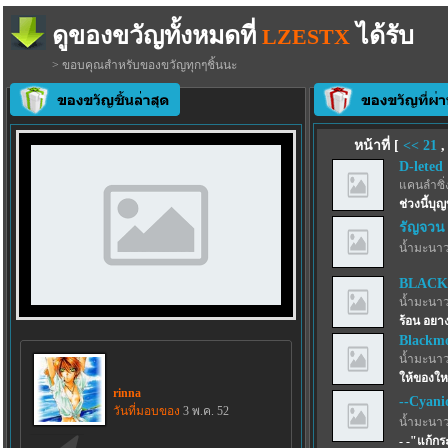
ดูของขวัญทั้งหมดที่
ได้รับ
LZESTX
> ขอบคุณสำหรับของขวัญทุกๆชิ้นนะ
หน้าที่ [
<<
21
D-leted
แคนลำซิ่
ช่วงนี้บุญ
รัญจวน
น้ำมะนาว
BLACK
น้ำมะนาว
ร้อน อยาง
Blackmo
น้ำมะนาว
ให้ของให
rinna
--Cyani
วันที่มอบของ
3 พ.ค. 52
น้ำมะนาว
- -"แก้ก