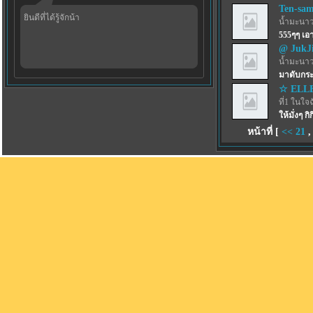
Ten-sa
ยินดีที่ได้รู้จักน้า
น้ำมะนาว
555ๆๆ เ
@ JukJ
น้ำมะนาว
มาดับกระ
☆ ELL
ที่1 ในใจ
ให้มั่งๆ กิก
หน้าที่ [
<<
21