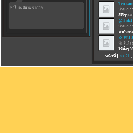
Ten-sa
ทำไมลงนิยาย จากมิก
น้ำมะนาว
555ๆๆ เ
@ JukJ
น้ำมะนาว
มาดับกระ
☆ ELL
ที่1 ในใจ
ให้มั่งๆ กิก
หน้าที่ [
<<
21