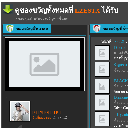
ดูของขวัญทั้งหมดที่
ได้รับ
LZESTX
> ขอบคุณสำหรับของขวัญทุกๆชิ้นนะ
หน้าที่ [
<<
21
D-leted
แคนลำซิ่
ช่วงนี้บุญ
รัญจวน
น้ำมะนาว
BLACK
น้ำมะนาว
ร้อน อยาง
Blackmo
น้ำมะนาว
ให้ของให
[A]-[N]-[G]-[E]-[L]
--Cyani
วันที่มอบของ
11 ก.ค. 52
น้ำมะนาว
- -"แก้ก