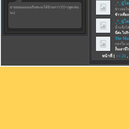
_*_นู๋โ
ม่ายยอมมมมมกินซะจะได้อ้วนกว่า555+(พูดเล่น
ข้าวห่อไข
นะ)
ข้าวเที่ย
_*_นู๋โ
น้ำแข็งไสฟ
นี่ค่ะ ไป
The Ma
แตงโม แ
งั้นเอานี่
หน้าที่ [
<<
21