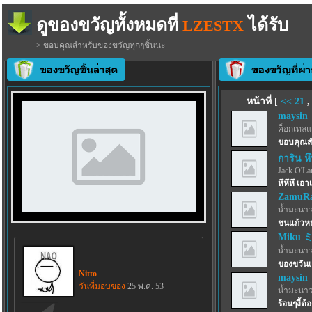
ดูของขวัญทั้งหมดที่
ได้รับ
LZESTX
> ขอบคุณสำหรับของขวัญทุกๆชิ้นนะ
หน้าที่ [
<<
21
maysin
ค็อกเทลแ
ขอบคุณสำ
การิน หึห
Jack O'La
หึหึหึ เอา
ZamuRa
น้ำมะนาว
ชนแก้วหน
Miku 
น้ำมะนาว
ของขวันเ
Nitto
maysin
วันที่มอบของ
25 พ.ค. 53
น้ำมะนาว
ร้อนๆงี้ต้