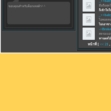
_++bab
มือถือสุด
ขอบคุณสำหรับค็อกเทลค้า^ ^
ก็เข้าใจใ
_++bab
ไอพอดคม
ไม่เอาซาล
-+Brok
สตรอเบอร์
ทานผลไม้
หน้าที่ [
<<
21