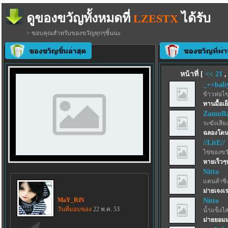
ดูของขวัญทั้งหมดที่
ได้รับ
LZESTX
> ขอบคุณสำหรับของขวัญทุกๆชิ้นนะ
หน้าที่ [
<<
21
_++bab
ข้าวห่อไข
ทานมื้อเย็
ZamuRa
ระฆังเสีย
ฉลองโดนเ
//LitE//
ไข่ของขว
หายเร็วๆน
Nitto
แคนลำซิ่
ม่ายเจงเ
MaY_RiN
Nitto
วันที่มอบของ
22 พ.ค. 53
น้ำแข็งไสฟ
ม่ายยอมม