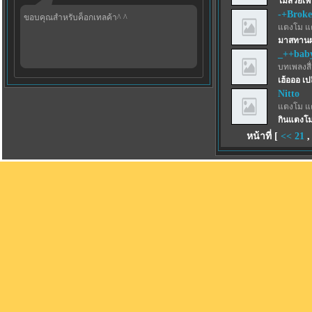
ไม่สวยเฟ
-+Brok
ขอบคุณสำหรับค็อกเทลค้า^ ^
แตงโม แ
มาสทานผ
_++bab
บทเพลงสื่
เฮ้อออ เป
Nitto
แตงโม แ
กินแตงโม
หน้าที่ [
<<
21