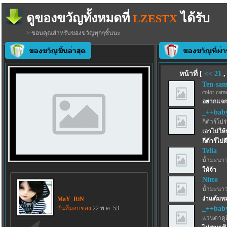
ดูของขวัญทั้งหมดที่
ได้รับ
LZESTX
> ขอบคุณสำหรับของขวัญทุกๆชิ้นนะ
หน้าที่ [
<<
21
Ten-sa
color came
อยากแจก 
_++bab
กีต้าร์โปร
เอาไปให้ป
กีต้าร์ไป
Telia
น้ำมะนาว
ให้จ้า
Nitto
น้ำมะนาว
ง่าแต้มห
MaY_RiN
วันที่มอบของ
22 พ.ค. 53
_++bab
แว่นตาดูด