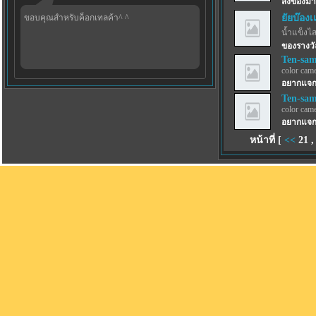
ส่งของมาซ
ขอบคุณสำหรับค็อกเทลค้า^ ^
ยัยบ๊องเ
น้ำแข็งไสฟ
ของรางวั
Ten-sa
color came
อยากแจก 
Ten-sa
color came
อยากแจก 
หน้าที่ [
<<
21