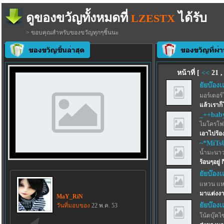
ดูของขวัญทั้งหมดที่
ได้รับ
LZESTX
> ขอบคุณสำหรับของขวัญทุกๆชิ้นนะ
หน้าที่ [
<<
21
ยัยบ๊องเ
มอร์เตอร์
แล้วเราก็
_++bab
ไมโครโ
เอาไปร้อง
~*MiTs
น้ำมะนาว
ร้อนๆอยู
ยัยบ๊องเ
แหวน แห
มาแต่งงาน
MaY_RiN
ยัยบ๊องเ
วันที่มอบของ
22 พ.ค. 53
โน้ตบุ๊คไ