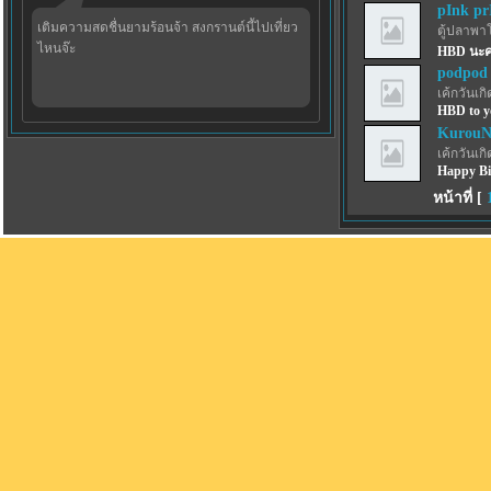
pInk pr
เติมความสดชื่นยามร้อนจ้า สงกรานต์นี้ไปเที่ยว
ตู้ปลาพา
ไหนจ๊ะ
HBD นะค
podpod
เค้กวันเกิด
HBD to y
KurouN
เค้กวันเกิด
Happy Bi
หน้าที่ [