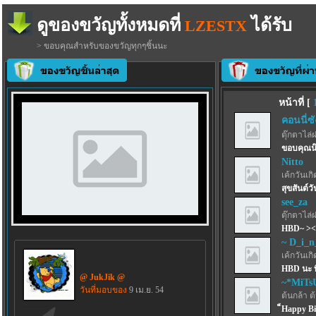
ดูของขวัญทั้งหมดที่
ได้รับ
LZESTX
> ขอบคุณสำหรับของขวัญทุกๆชิ้นนะ
หน้าที่ [
คอนนี่ซ
ตุ๊กตาไล่
ขอบคุณน
Nitto
เค้กวันเกิด
สุขสันต์วั
see_za
ตุ๊กตาไล่
HBD~ ><
~ D_i_n
เค้กวันเกิด
HBD นะ ที
@ JukJik @
~*MiTs
วันที่มอบของ
9 เม.ย. 54
ต้นกล้า ต
็Happy B