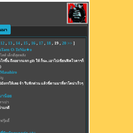
,
12
,
13
,
14
,
15
,
16
,
17
,
18
,
19
,
20
>>
]
Taen O-TeNia★o
ท์ เด็กดีสุดพลัง
ดอะไรขึ้น ถึงอยากแจก gift ให้ ก็นะ..เอาไปเขียนฟิคโวคาฯก็
)
 Masahiro
ัญ
ังกรให้เลย จ้า รีบฟักด่วน แล้วขี่ตามมาที่ลาโคน่าเร็วๆ
าน้อย
ลาเปา
้าแกดี
รุ๊ตตี้