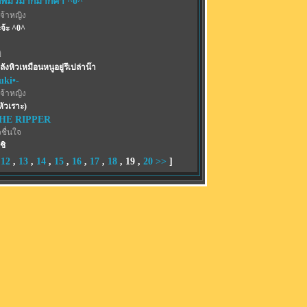
พี่มิวม้ากมากค่า ^0^
จ้าหญิง
จ้ะ ^0^
่
ลังหิวเหมือนหนูอยู่รึเปล่าน๊า
uki•-
จ้าหญิง
หัวเราะ)
THE RIPPER
ชื่นใจ
ชิ
,
12
,
13
,
14
,
15
,
16
,
17
,
18
,
19
,
20
>>
]