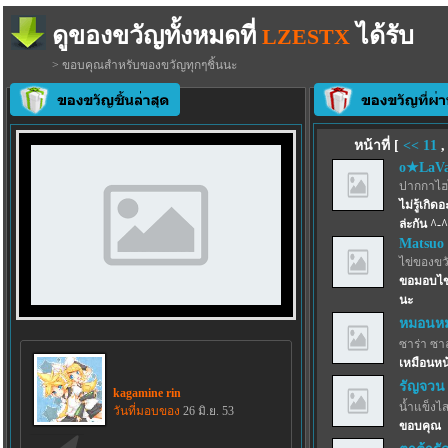
ดูของขวัญทั้งหมดที่
ได้รับ
LZESTX
> ขอบคุณสำหรับของขวัญทุกๆชิ้นนะ
หน้าที่ [
<<
11
o★LaVa
ปากกาไฮไล
ไม่รู้เกิ
ล่ะกัน ^-^
Matsuo
ไข่ของขว
ขอมอบไข่ม
นะ
หมอนหม
ซาร่า ซา
เหมือนหน
รัญจวน
kagamine rin
น้ำแข็งไสฟ
วันที่มอบของ
26 มิ.ย. 53
ขอบคุณ