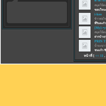
ตาต้ารัก
สมุดโน๊ตเ
ขอบใจนะ
i-koo
ข้าวห่อไข
พี่รินจะกำ
[My]-•y
สมุดโน๊ตเ
ฝากบ้าง(
PRIN 
น้ำมะนาว
ชนแก้ว ชิ
หน้าที่ [
<<
11