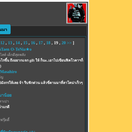
,
12
,
13
,
14
,
15
,
16
,
17
,
18
,
19
,
20
>>
]
Taen O-TeNia★o
ท์ เด็กดีสุดพลัง
ดอะไรขึ้น ถึงอยากแจก gift ให้ ก็นะ..เอาไปเขียนฟิคโวคาฯก็
)
 Masahiro
ัญ
ังกรให้เลย จ้า รีบฟักด่วน แล้วขี่ตามมาที่ลาโคน่าเร็วๆ
าน้อย
ลาเปา
้าแกดี
รุ๊ตตี้