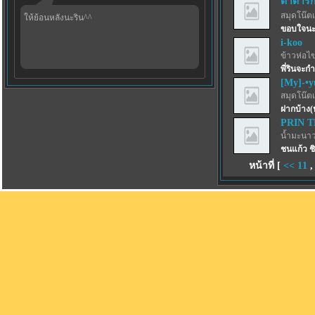
ตาต้ารัก
สมุดโน๊ตเ
ให้ย้อนหลังนะริน^^
ขอบใจนะ
i-koo
ข้าวห่อไข
พี่รินจะกำ
[My]-•y
สมุดโน๊ตเ
ฝากบ้าง(
PRIN 
น้ำมะนาว
ชนแก้ว ชิ
หน้าที่ [
<<
11