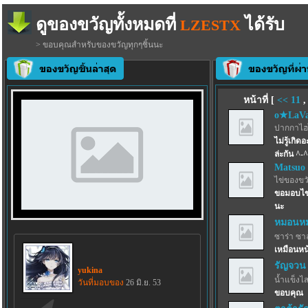
ดูของขวัญทั้งหมดที่
ได้รับ
LZESTX
> ขอบคุณสำหรับของขวัญทุกๆชิ้นนะ
หน้าที่ [
<<
11
o★LaVa
ปากกาไฮไล
ไม่รู้เกิ
ล่ะกัน ^-^
Matsuo
ไข่ของขว
ขอมอบไข่ม
นะ
หมอนหม
ซาร่า ซา
เหมือนหน
รัญจวน
yukina
น้ำแข็งไสฟ
วันที่มอบของ
26 มิ.ย. 53
ขอบคุณ