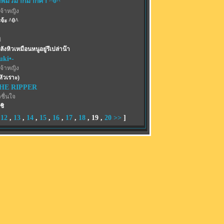
พี่มิวม้ากมากค่า ^0^
จ้าหญิง
จ้ะ ^0^
่
ลังหิวเหมือนหนูอยู่รึเปล่าน๊า
uki•-
จ้าหญิง
หัวเราะ)
THE RIPPER
ชื่นใจ
ชิ
,
12
,
13
,
14
,
15
,
16
,
17
,
18
,
19
,
20
>>
]