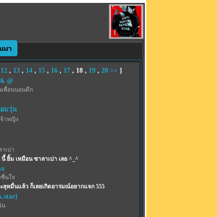
,
12
,
13
,
14
,
15
,
16
,
17
,
18
,
19
,
20
>>
]
ik @
นเพื่อนนอนดึก
อมวุ่น
จ้าหญิง
ลาเปา
นี้ ยิ้ม เหมือน ซาลาเปา เลย ^_^
ma
ชื่นใจ
ทะลุหมื่นแล้ว ก็เลยเกิดอารมณ์อยากแจก 555
.star}
ฉัน