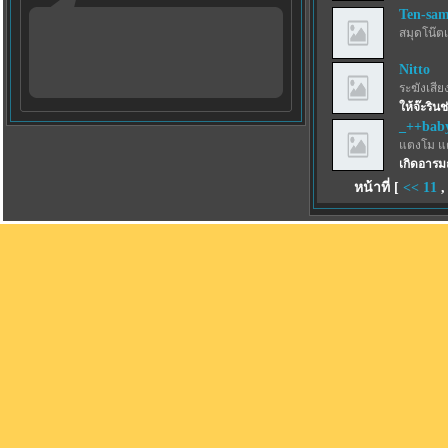
Ten-sa
สมุดโน๊ตเ
Nitto
ระฆังเสีย
ให้จ๊ะริน
_++bab
แตงโม แ
เกิดอารมณ
หน้าที่ [
<<
11