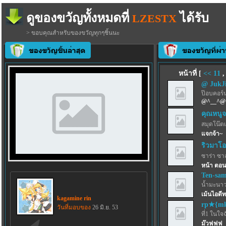
ดูของขวัญทั้งหมดที่
ได้รับ
LZESTX
> ขอบคุณสำหรับของขวัญทุกๆชิ้นนะ
หน้าที่ [
<<
11
@ JukJ
ป๊อบคอร์
@^__^@
คุณหนูจ
สมุดโน๊ตเ
แจกจ้า~
ริวมาโอ
ซาร่า ซา
หน้า ตอน 
Ten-sa
น้ำมะนาว
เม้นไอดี
kagamine rin
rp★{mk
วันที่มอบของ
26 มิ.ย. 53
ที่1 ในใจ
ม๊วฟฟฟ