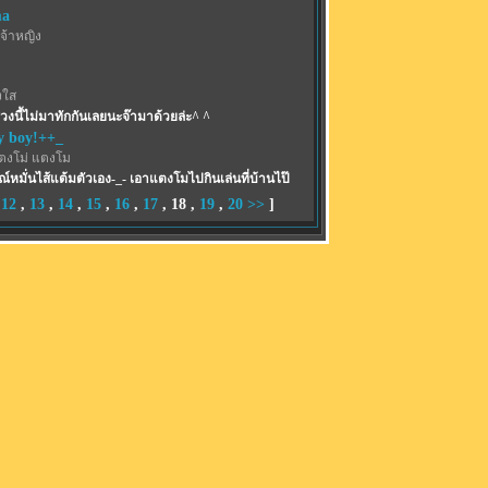
ma
จ้าหญิง
งใส
ช่วงนี้ไม่มาทักกันเลยนะจ๊ามาด้วยล่ะ^ ^
y boy!++_
ตงโม่ แตงโม
์หมั่นไส้แต้มตัวเอง-_- เอาแตงโมไปกินเล่นที่บ้านไป๊
,
12
,
13
,
14
,
15
,
16
,
17
,
18
,
19
,
20
>>
]