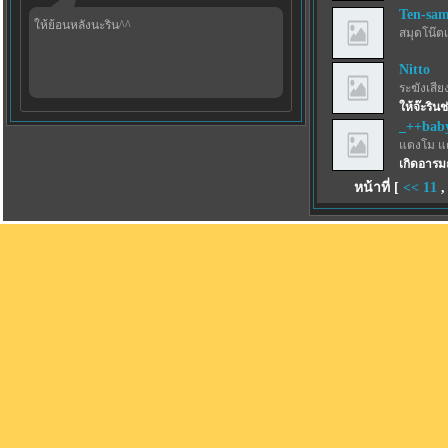
Ten-sa
ให้ย้อนหลังนะริน^^
สมุดโน๊ตเ
Nitto
ระฆังเสีย
ให้จ๊ะริน
_++bab
แตงโม แ
เกิดอารมณ
หน้าที่ [
<<
11