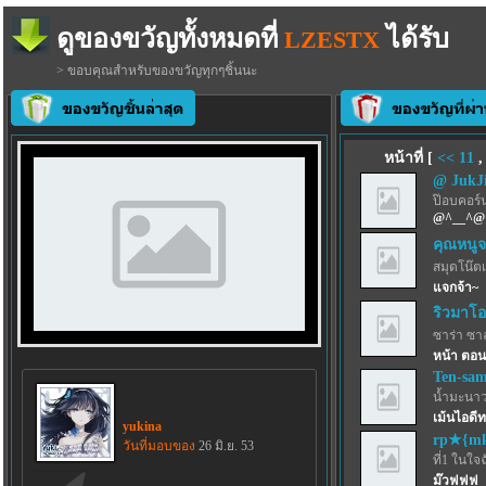
ดูของขวัญทั้งหมดที่
ได้รับ
LZESTX
> ขอบคุณสำหรับของขวัญทุกๆชิ้นนะ
หน้าที่ [
<<
11
@ JukJ
ป๊อบคอร์
@^__^@
คุณหนูจ
สมุดโน๊ตเ
แจกจ้า~
ริวมาโอ
ซาร่า ซา
หน้า ตอน 
Ten-sa
น้ำมะนาว
เม้นไอดี
yukina
rp★{mk
วันที่มอบของ
26 มิ.ย. 53
ที่1 ในใจ
ม๊วฟฟฟ