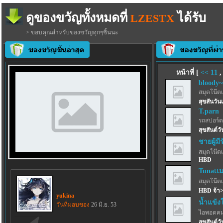
ดูของขวัญทั้งหมดที่
ได้รับ
LZESTX
> ขอบคุณสำหรับของขวัญทุกๆชิ้นนะ
หน้าที่ [
<<
11
bloody~
สมุดโน๊ตเ
สุขสันวั
T.parn
รถสปอร์ตว
สุขสันต์วั
ชายผู้มี
สมุดโน๊ตเ
HBD
Tunaเเม
สมุดโน๊ตเ
HBD จ้า><
yukina
น้ำแข้ง
วันที่มอบของ
26 มิ.ย. 53
ไอพอดคม
สุขสันต์