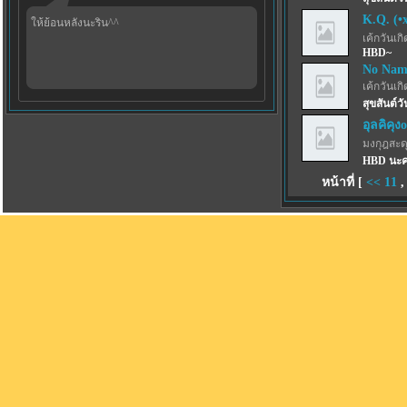
K.Q. (•
ให้ย้อนหลังนะริน^^
เค้กวันเกิด
HBD~
No Nam
เค้กวันเกิด
สุขสันต์วั
อุลคิคุง
มงกุฎสะด
HBD นะคะ
หน้าที่ [
<<
11