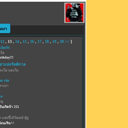
,
12
,
13
,
14
,
15
,
16
,
17
,
18
,
19
,
20
>>
]
GhoSt
งใส
rthday!!!
ยาแห่งรัตติกาล
ตงโม่ แตงโม
e rin
ลาเปา
ma
ัญ
ันเกิดจ้า 555
 แฮปปี้เบิร์ธเดย์ ทู้ยู
ลังนะริน^^