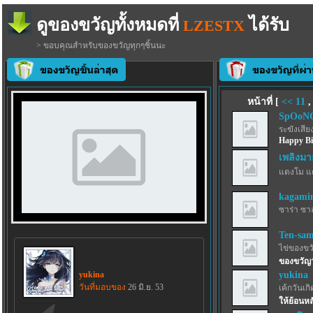
ดูของขวัญทั้งหมดที่
ได้รับ
LZESTX
> ขอบคุณสำหรับของขวัญทุกๆชิ้นนะ
หน้าที่ [
<<
11
SpOoN
ระฆังเสีย
Happy Bi
เพลิงมา
แตงโม แ
kagamin
ซาร่า ซา
Ten-sa
ไข่ของขว
ของขวัญว
yukina
yukina
วันที่มอบของ
26 มิ.ย. 53
เค้กวันเกิด
ให้ย้อนห