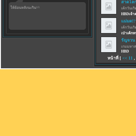
สาดโลกผ
ให้ย้อนหลังนะริน^^
เค้กวันเกิด
HBDเจ้าค
แม่มด!!
เค้กวันเกิด
เป่าเค้กห
รัญจวน
เกมมหาส
HBD
หน้าที่ [
<<
11