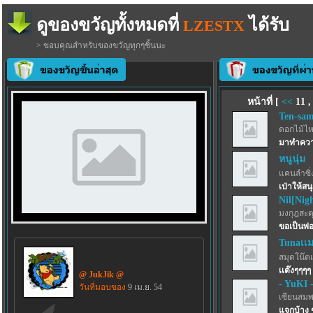
ดูของขวัญทั้งหมดที่
ได้รับ
LZESTX
> ขอบคุณสำหรับของขวัญทุกๆชิ้นนะ
หน้าที่ [
<<
11
Ten-sa
ดอกไม้ไห
มาทำความ
หนูนุ่ม
แคนลำซิ่
เป่าให้สน
Nil[Nig
มงกุฎสะด
ขอเป็นพ่อ
Tunaเเม
สมุดโน๊ตเ
เเต๊งๆๆๆๆ
@ JukJik @
- YuKI 
วันที่มอบของ
9 เม.ย. 54
เซียนสม
แจกบ้าง 