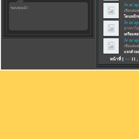
Je m'ap
ขอบคุณน้า
เซียนสม
โดนหมึกพอ
Je m'ap
ปากกาไฮไล
เตรียมสอ
Je m'ap
เซียนสม
แจกด้วยย
หน้าที่ [
<<
11